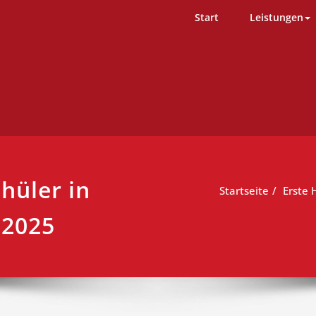
D-Team – Erste Hilfe Kurs Ham
ng einfach durchgeführt
Start
Leistungen
chüler in
Startseite
Erste 
.2025