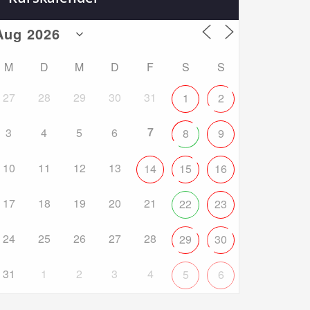
M
D
M
D
F
S
S
27
28
29
30
31
1
2
7
3
4
5
6
8
9
10
11
12
13
14
15
16
17
18
19
20
21
22
23
24
25
26
27
28
29
30
31
1
2
3
4
5
6