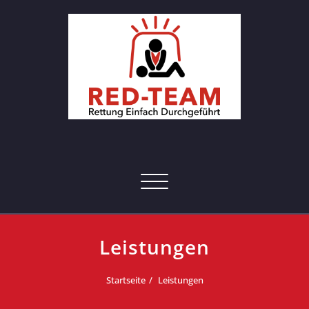
Skip
to
content
RED-Team – Erste Hilfe Kurs
Rettung einfach durchgeführt
Hamburg
Toggle navigation
Leistungen
Startseite
Leistungen