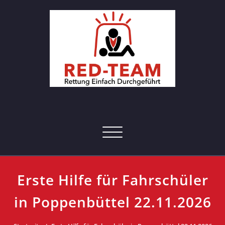
Skip
to
content
RED-Team – Erste Hilfe Kurs
Rettung einfach durchgeführt
Hamburg
Toggle navigation
Erste Hilfe für Fahrschüler
in Poppenbüttel 22.11.2026