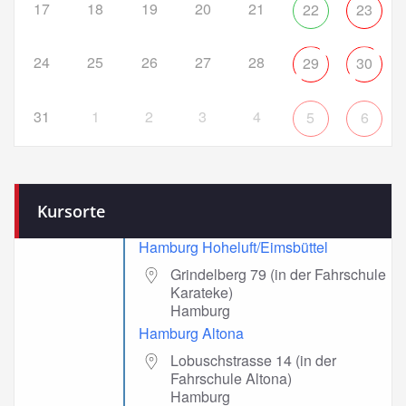
17
18
19
20
21
22
23
24
25
26
27
28
29
30
31
1
2
3
4
5
6
Kursorte
Hamburg Hoheluft/Eimsbüttel
Grindelberg 79 (in der Fahrschule
Karateke)
Hamburg
Hamburg Altona
Lobuschstrasse 14 (in der
Fahrschule Altona)
Hamburg