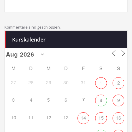
Kommentare sind geschlossen.
Kurskalender
M
D
M
D
F
S
S
27
28
29
30
31
1
2
7
3
4
5
6
8
9
10
11
12
13
14
15
16