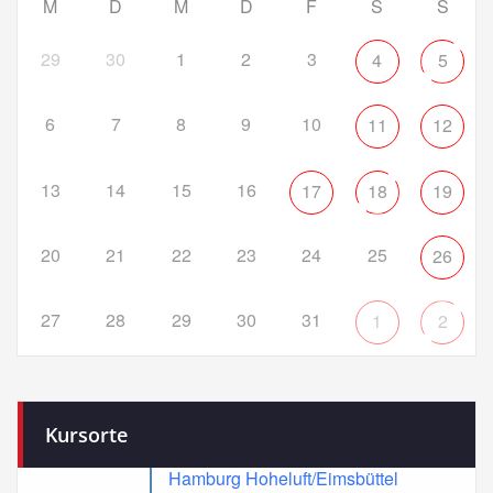
M
D
M
D
F
S
S
29
30
1
2
3
4
5
6
7
8
9
10
11
12
13
14
15
16
17
18
19
20
21
22
23
24
25
26
27
28
29
30
31
1
2
Kursorte
Hamburg Hoheluft/Eimsbüttel