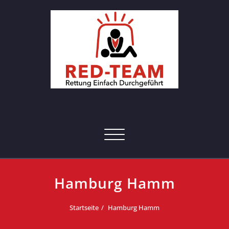
Skip
to
content
RED-Team – Erste Hilfe Kurs
Rettung einfach durchgeführt
Hamburg
Toggle navigation
Hamburg Hamm
Startseite
Hamburg Hamm