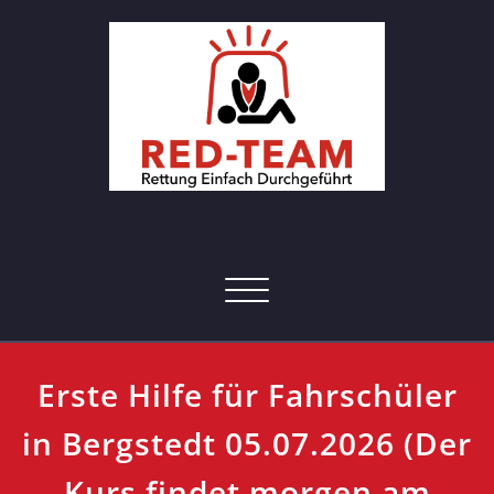
Skip
to
content
RED-Team – Erste Hilfe Kurs
Rettung einfach durchgeführt
Hamburg
Toggle navigation
Erste Hilfe für Fahrschüler
in Bergstedt 05.07.2026 (Der
Kurs findet morgen am