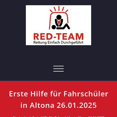
Skip
to
content
RED-Team – Erste Hilfe Kurs
Rettung einfach durchgeführt
Hamburg
Toggle navigation
Erste Hilfe für Fahrschüler
in Altona 26.01.2025