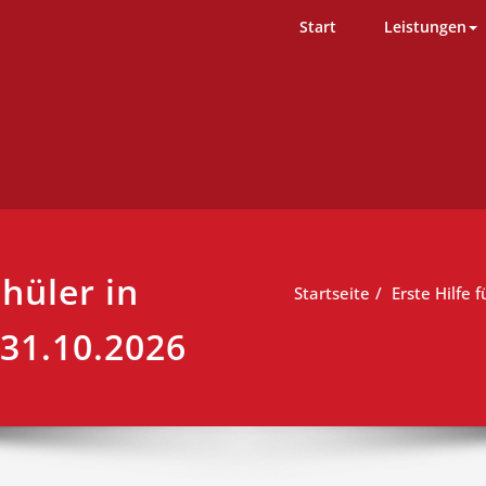
D-Team – Erste Hilfe Kurs Ham
ng einfach durchgeführt
Start
Leistungen
chüler in
Startseite
Erste Hilfe 
 31.10.2026