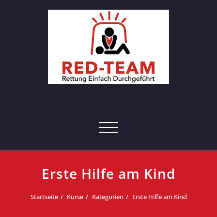
Skip
to
content
RED-Team – Erste Hilfe Kurs
Rettung einfach durchgeführt
Hamburg
Toggle navigation
Erste Hilfe am Kind
Startseite
Kurse
Kategorien
Erste Hilfe am Kind