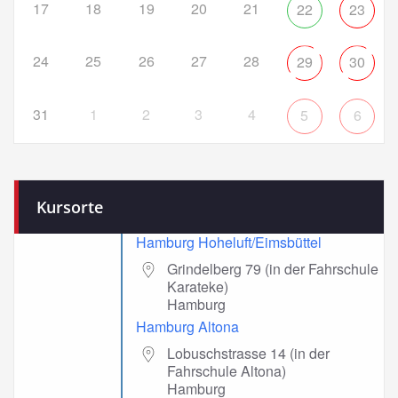
17
18
19
20
21
22
23
24
25
26
27
28
29
30
31
1
2
3
4
5
6
Kursorte
Hamburg Hoheluft/Eimsbüttel
Grindelberg 79 (in der Fahrschule
Karateke)
Hamburg
Hamburg Altona
Lobuschstrasse 14 (in der
Fahrschule Altona)
Hamburg