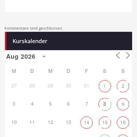
Kommentare sind geschlossen.
Kurskalender
M
D
M
D
F
S
S
27
28
29
30
31
1
2
3
4
5
6
7
8
9
10
11
12
13
14
15
16