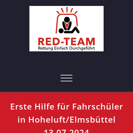
Skip
to
content
RED-Team – Erste Hilfe Kurs
Rettung einfach durchgeführt
Hamburg
Toggle navigation
Erste Hilfe für Fahrschüler
in Hoheluft/Elmsbüttel
13.07.2024