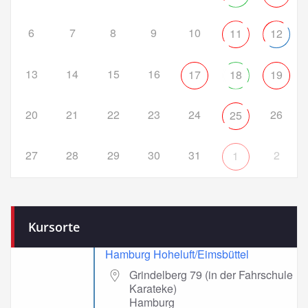
6
7
8
9
10
11
12
13
14
15
16
17
18
19
20
21
22
23
24
26
25
27
28
29
30
31
2
1
Kursorte
Hamburg Hoheluft/Eimsbüttel
Grindelberg 79 (in der Fahrschule
Karateke)
Hamburg