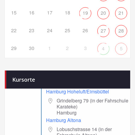
15
16
17
18
19
20
21
22
23
24
25
26
27
28
29
30
1
2
3
4
5
Kursorte
Hamburg Hoheluft/Eimsbüttel
Grindelberg 79 (in der Fahrschule
Karateke)
Hamburg
Hamburg Altona
Lobuschstrasse 14 (in der