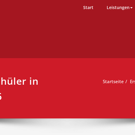
D-Team – Erste Hilfe Kurs Ham
ng einfach durchgeführt
Start
Leistungen
chüler in
Startseite
Er
5