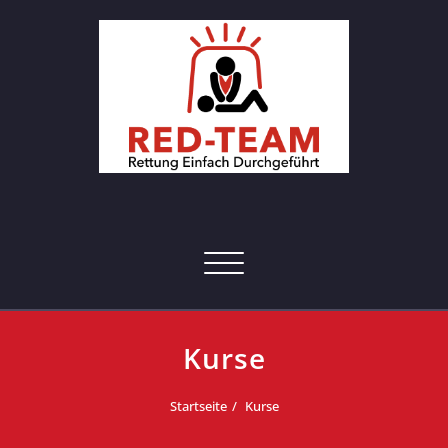
Skip
to
content
RED-Team – Erste Hilfe Kurs
Rettung einfach durchgeführt
Hamburg
Toggle navigation
Kurse
Startseite
Kurse