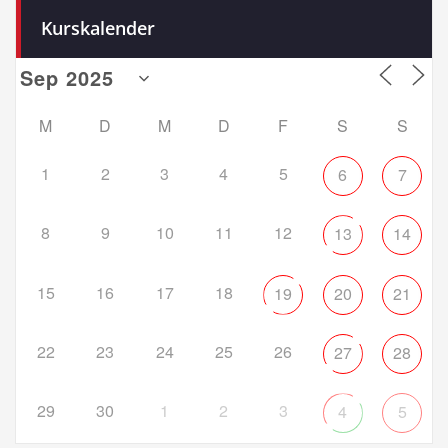
Kurskalender
M
D
M
D
F
S
S
1
2
3
4
5
6
7
8
9
10
11
12
13
14
15
16
17
18
19
20
21
22
23
24
25
26
27
28
29
30
1
2
3
4
5