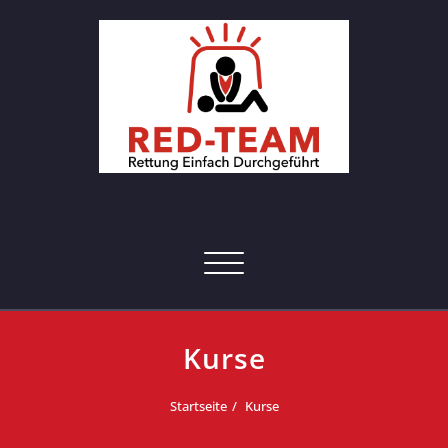
Skip
to
content
RED-Team – Erste Hilfe Kurs
Rettung einfach durchgeführt
Hamburg
Toggle navigation
Kurse
Startseite
Kurse