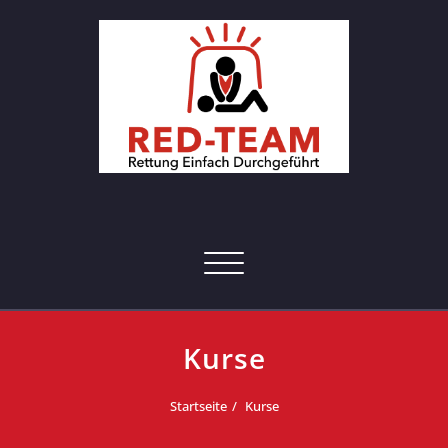
Skip
to
content
RED-Team – Erste Hilfe Kurs
Rettung einfach durchgeführt
Hamburg
Toggle navigation
Kurse
Startseite
Kurse