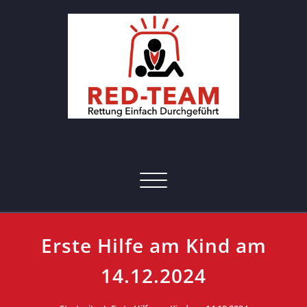
Skip
to
content
RED-Team – Erste Hilfe Kurs
Rettung einfach durchgeführt
Hamburg
Toggle navigation
Erste Hilfe am Kind am
14.12.2024