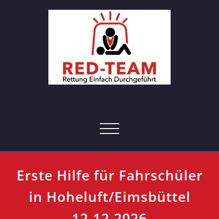
Skip
to
content
RED-Team – Erste Hilfe Kurs
Rettung einfach durchgeführt
Hamburg
Toggle navigation
Erste Hilfe für Fahrschüler
in Hoheluft/Eimsbüttel
12.12.2026