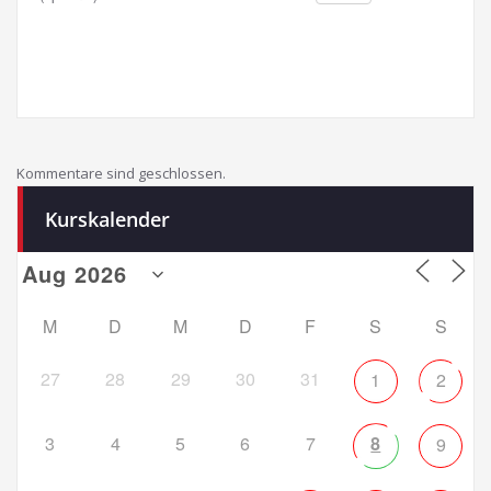
Kommentare sind geschlossen.
Kurskalender
M
D
M
D
F
S
S
27
28
29
30
31
1
2
3
4
5
6
7
8
9