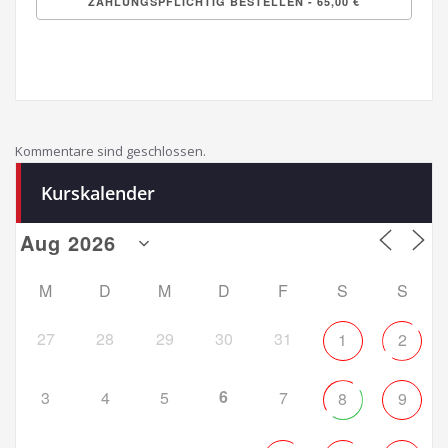
Kommentare sind geschlossen.
Kurskalender
M
D
M
D
F
S
S
27
28
29
30
31
1
2
6
3
4
5
7
8
9