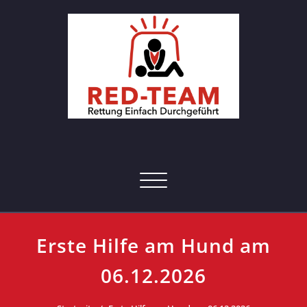
Skip
to
content
RED-Team – Erste Hilfe Kurs
Rettung einfach durchgeführt
Hamburg
Toggle navigation
Erste Hilfe am Hund am
06.12.2026