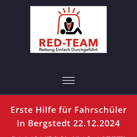
Skip
to
content
RED-Team – Erste Hilfe Kurs
Rettung einfach durchgeführt
Hamburg
Toggle navigation
Erste Hilfe für Fahrschüler
in Bergstedt 22.12.2024