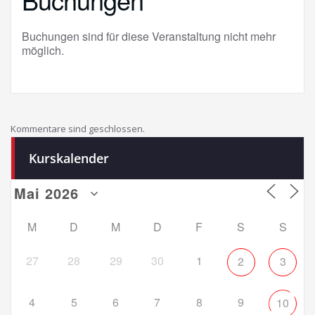
Buchungen sind für diese Veranstaltung nicht mehr
möglich.
Kommentare sind geschlossen.
Kurskalender
M
D
M
D
F
S
S
27
28
29
30
1
2
3
4
5
6
7
8
9
10