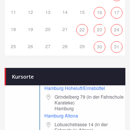
11
12
13
14
15
16
17
18
19
20
21
22
23
24
25
26
27
28
29
30
31
Kursorte
Hamburg Hoheluft/Eimsbüttel
Grindelberg 79 (in der Fahrschule
Karateke)
Hamburg
Hamburg Altona
Lobuschstrasse 14 (in der