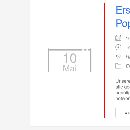
Ers
Pop
1
10
10
H
Mai
Er
Unsere 
alle g
benötig
notwend
WE