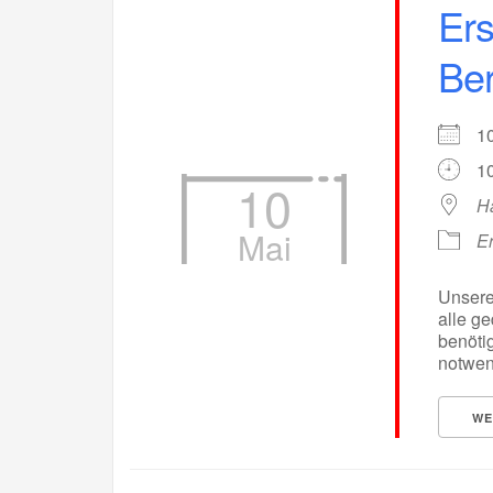
Ers
Ber
1
10
10
H
Mai
Er
Unsere 
alle g
benötig
notwend
WE