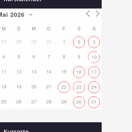
M
D
M
D
F
S
S
27
28
29
30
1
2
3
4
5
6
7
8
9
10
11
12
13
14
15
16
17
18
19
20
21
22
23
24
25
26
27
28
29
30
31
Kursorte