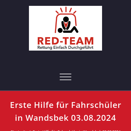
Skip
to
content
RED-Team – Erste Hilfe Kurs
Rettung einfach durchgeführt
Hamburg
Toggle navigation
Erste Hilfe für Fahrschüler
in Wandsbek 03.08.2024