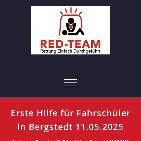
Skip
to
content
RED-Team – Erste Hilfe Kurs
Rettung einfach durchgeführt
Hamburg
Toggle navigation
Erste Hilfe für Fahrschüler
in Bergstedt 11.05.2025