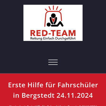
Skip
to
content
RED-Team – Erste Hilfe Kurs
Rettung einfach durchgeführt
Hamburg
Toggle navigation
Erste Hilfe für Fahrschüler
in Bergstedt 24.11.2024