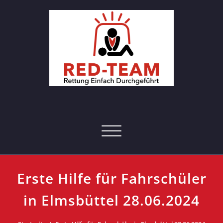
Skip
to
content
RED-Team – Erste Hilfe Kurs
Rettung einfach durchgeführt
Hamburg
Toggle navigation
Erste Hilfe für Fahrschüler
in Elmsbüttel 28.06.2024