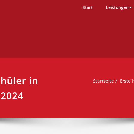
D-Team – Erste Hilfe Kurs Ham
ng einfach durchgeführt
Start
Leistungen
chüler in
Startseite
Erste 
.2024