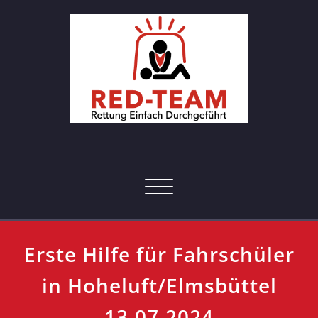
Skip
to
content
RED-Team – Erste Hilfe Kurs
Rettung einfach durchgeführt
Hamburg
Toggle navigation
Erste Hilfe für Fahrschüler
in Hoheluft/Elmsbüttel
13.07.2024