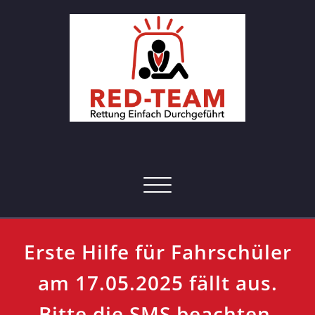
Skip
to
content
RED-Team – Erste Hilfe Kurs
Rettung einfach durchgeführt
Hamburg
Toggle navigation
Erste Hilfe für Fahrschüler
am 17.05.2025 fällt aus.
Bitte die SMS beachten.