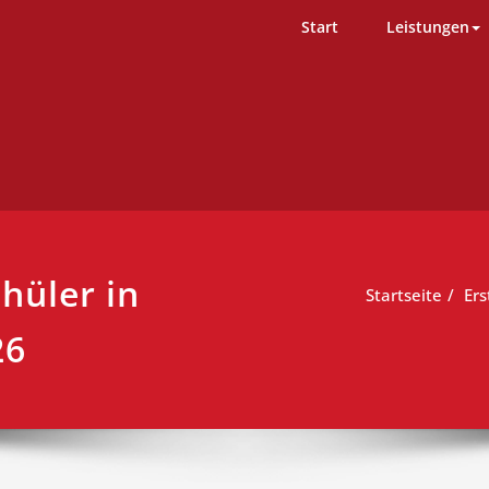
D-Team – Erste Hilfe Kurs Ham
ng einfach durchgeführt
Start
Leistungen
chüler in
Startseite
Ers
26