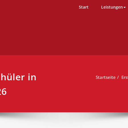
D-Team – Erste Hilfe Kurs Ham
ng einfach durchgeführt
Start
Leistungen
chüler in
Startseite
Ers
26