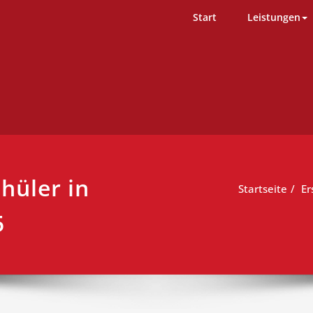
D-Team – Erste Hilfe Kurs Ham
ng einfach durchgeführt
Start
Leistungen
chüler in
Startseite
Er
5