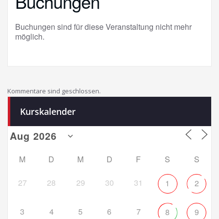
Buchungen
Buchungen sind für diese Veranstaltung nicht mehr
möglich.
Kommentare sind geschlossen.
Kurskalender
M
D
M
D
F
S
S
27
28
29
30
31
1
2
3
4
5
6
7
8
9