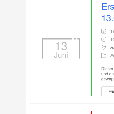
Ers
13.
1
10
13
H
Juni
Er
Dieser 
und and
gewappn
WE