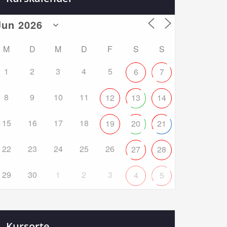
M
D
M
D
F
S
S
1
2
3
4
5
6
7
8
9
10
11
12
13
14
15
16
17
18
19
20
21
22
23
24
25
26
27
28
29
30
1
2
3
4
5
Kursorte