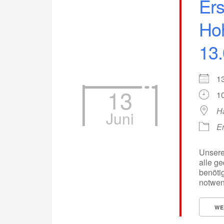
Ers
Hoh
13
1
13
10
H
Juni
Er
Unsere 
alle g
benötig
notwend
WE