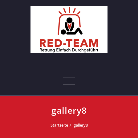
Skip
to
content
RED-Team – Erste Hilfe Kurs
Rettung einfach durchgeführt
Hamburg
Toggle navigation
gallery8
Startseite
gallery8